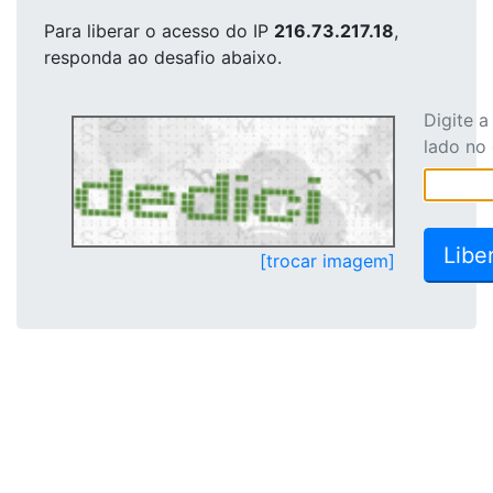
Para liberar o acesso
do IP
216.73.217.18
,
responda ao desafio abaixo.
Digite 
lado no
[trocar imagem]