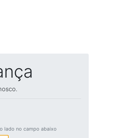
ança
nosco.
ao lado no campo abaixo