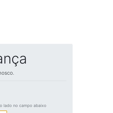
ança
nosco.
ao lado no campo abaixo