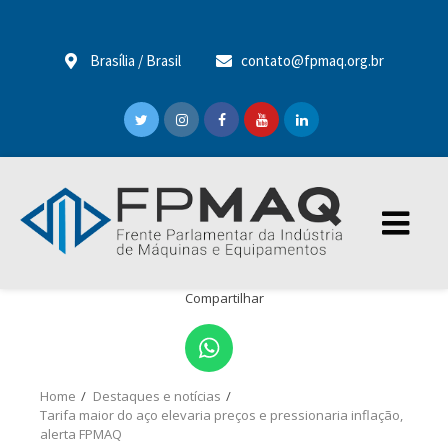
Brasília / Brasil
contato@fpmaq.org.br
Compartilhar
Home
Destaques e notícias
Tarifa maior do aço elevaria preços e pressionaria inflação,
alerta FPMAQ