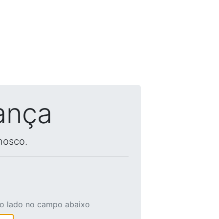
ança
nosco.
ao lado no campo abaixo